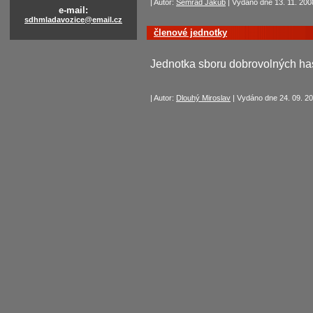
| Autor:
Semrád Jakub
| Vydáno dne 13. 11. 2008
e-mail:
sdhmladavozice@email.cz
členové jednotky
Jednotka sboru dobrovolných ha
| Autor:
Dlouhý Miroslav
| Vydáno dne 24. 09. 20