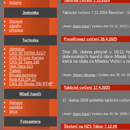
Taktické cvičení 7.11.2024
historie
Jednotka
Taktické cvičení 7.11.2024 Řemíčov - St
členové
zásahy
| Autor:
Adam Karel
| Vydáno dne 14. 11. 2010 | 
příprava
Prověřovací cvičení 28.4.2025
Technika
zbrojnice
Dne 28. dubna přesně v 16:11 hod
CAS 30 TATRA 815/7
dobrovolných hasičů obce Mladá Vo
CAS 25 Liaz Karosa
která se stala za Mladou Vožicí u o
CAS 32 Tatra 148
VeA Tatra 623
Turbon
Bývalá technika
| Autor:
Dlouhý Miroslav
| Vydáno dne 30. 04. 20
Avia A31 DA 12
CAS 25 Škoda 706 RTHP
Taktické cvičení 17.4.2025
Mladí hasiči
17. dubna 2009 proběhlo taktické cviče
členové
soutěže
akce
| Autor:
Adam Karel
| Vydáno dne 30. 04. 2009 | 
Fotogalerie
Školení na HZS Tábor 7.12.08