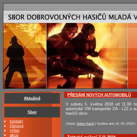
PŘEDÁNÍ NOVÝCH AUTOMOBILŮ
Aktuálně
V sobotu 5. května 2018 od 11.00 ho
automobil VW transportér DA - L2Z a 
Sbor
hasičů obce.
kontakt
| Autor:
Adam Karel
| Vydáno dne 16. 04. 2018 | 
členové
výbor
akce