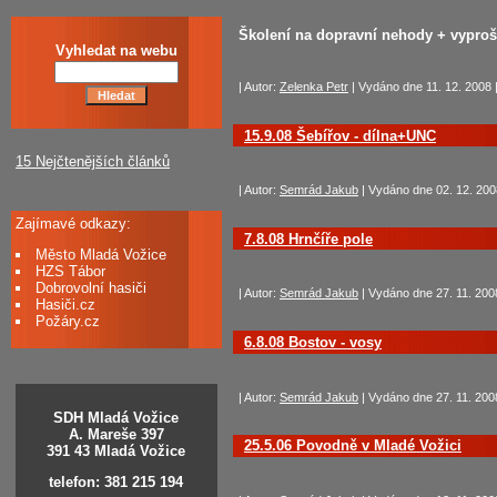
Školení na dopravní nehody + vyproš
Vyhledat na webu
| Autor:
Zelenka Petr
| Vydáno dne 11. 12. 2008 
15.9.08 Šebířov - dílna+UNC
15 Nejčtenějších článků
| Autor:
Semrád Jakub
| Vydáno dne 02. 12. 2008
Zajímavé odkazy:
7.8.08 Hrnčíře pole
Město Mladá Vožice
HZS Tábor
Dobrovolní hasiči
| Autor:
Semrád Jakub
| Vydáno dne 27. 11. 2008
Hasiči.cz
Požáry.cz
6.8.08 Bostov - vosy
| Autor:
Semrád Jakub
| Vydáno dne 27. 11. 2008
SDH Mladá Vožice
A. Mareše 397
25.5.06 Povodně v Mladé Vožici
391 43 Mladá Vožice
telefon: 381 215 194