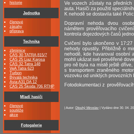
historie
Ve vozech zůstaly na předních 
auta. Hasiči za použití speciáln
Jednotka
K nehodě se dostavila také Policie Č
členové
Dopravní nehoda dvou osob
zásahy
námětem prověřovacího cvičení
příprava
kontrola dojezdových časů jednot
Technika
Cvičení bylo ukončeno v 17:27 
nehody opustily. Přibližně o mi
zbrojnice
nehodě, kde havaroval osobní 
CAS 30 TATRA 815/7
mohli ukázat své prověřené doved
CAS 25 Liaz Karosa
CAS 32 Tatra 148
pro ně byla na místě ještě dříve
VeA Tatra 623
s transportem zraněného motorká
Turbon
vozovku od uniklých provozních 
Bývalá technika
Avia A31 DA 12
Fotodokumentaci z prověřovacíh
CAS 25 Škoda 706 RTHP
Mladí hasiči
členové
| Autor:
Dlouhý Miroslav
| Vydáno dne 30. 04. 20
soutěže
akce
Fotogalerie