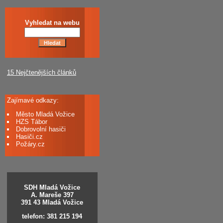
Vyhledat na webu
15 Nejčtenějších článků
Zajímavé odkazy:
Město Mladá Vožice
HZS Tábor
Dobrovolní hasiči
Hasiči.cz
Požáry.cz
SDH Mladá Vožice
A. Mareše 397
391 43 Mladá Vožice
telefon: 381 215 194