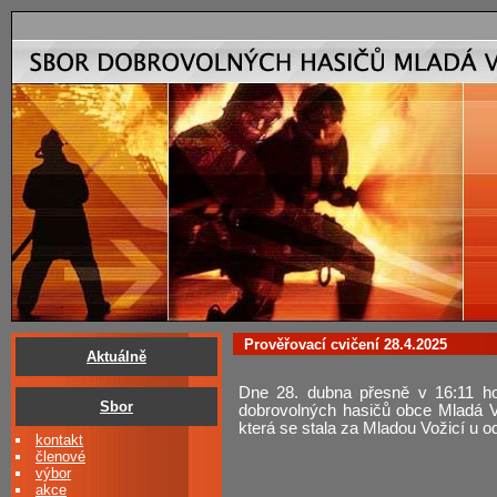
Prověřovací cvičení 28.4.2025
Aktuálně
Dne 28. dubna přesně v 16:11 hod
Sbor
dobrovolných hasičů obce Mladá Vo
která se stala za Mladou Vožicí u o
kontakt
členové
výbor
akce