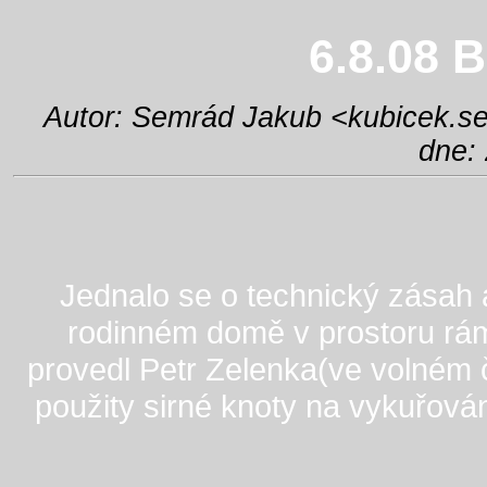
6.8.08 
Autor: Semrád Jakub <
kubicek.
dne: 
Jednalo se o technický zásah a
rodinném domě v prostoru rá
provedl Petr Zelenka(ve volném č
použity sirné knoty na vykuřová