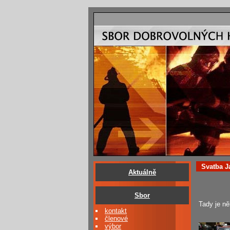
Svatba J
Aktuálně
Sbor
Tady je ně
kontakt
členové
výbor