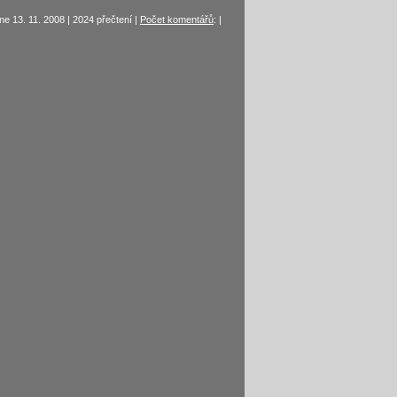
e 13. 11. 2008 | 2024 přečtení |
Počet komentářů
: |