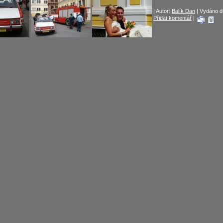
| Autor:
Balík Dan
| Vydáno dn
Přidat komentář
|