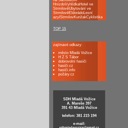
HnízdoVyhlídkaHotel ve
StrmilověUbytování ve
StrmilověEldorádoLesní
azylStrmilovKunžakCyklistika
TOP 15
zajímavé odkazy:
město Mladá Vožice
H Z S Tábor
dobrovolní hasiči
hasiči.cz
hasiči.info
požáry.cz
SDH Mladá Vožice
A. Mareše 397
391 43 Mladá Vožice
telefon: 381 215 194
e-mail:
sdhmladavozice@email.cz