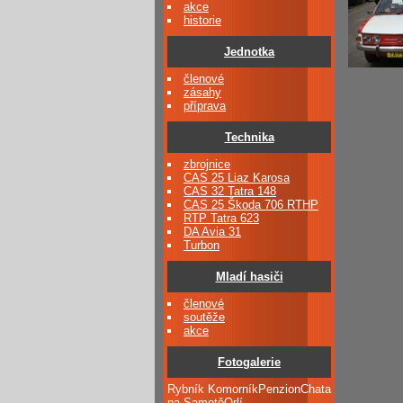
akce
historie
Jednotka
členové
zásahy
příprava
Technika
zbrojnice
CAS 25 Liaz Karosa
CAS 32 Tatra 148
CAS 25 Škoda 706 RTHP
RTP Tatra 623
DA Avia 31
Turbon
Mladí hasiči
členové
soutěže
akce
Fotogalerie
Rybník KomorníkPenzionChata
na SamotěOrlí