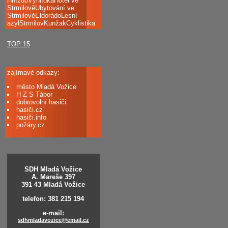
HnízdoVyhlídkaHotel ve
StrmilověUbytování ve
StrmilověEldorádoLesní
azylStrmilovKunžakCyklistika
TOP 15
zajímavé odkazy:
město Mladá Vožice
H Z S Tábor
dobrovolní hasiči
hasiči.cz
hasiči.info
požáry.cz
SDH Mladá Vožice
A. Mareše 397
391 43 Mladá Vožice
telefon: 381 215 194
e-mail:
sdhmladavozice@email.cz