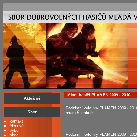
Mladí hasiči PLAMEN 2009 - 2010
Aktuálně
Podzimní kolo hry PLAMEN 2009 - 2010 k
Sbor
hradu Šelmberk.
kontakt
členové
výbor
Podzimní kolo hry PLAMEN 2009 - 2010 
akce