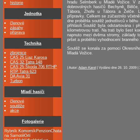
hradu Šelmberk u Mladé Vožice. V zá
historie
dobrovolných hasičů Bechyně, Bělče, 
Tábora, Zhoře u Tábora a Želče. Le
Jednotka
přípravky. Celkem se zúčastnilo včetně
dne proběhla soutěž jednotlivců v běhu 
členové
přihlásili.Soutěž byla odstartována i p
zásahy
kilometrovou trati. Na trati bylo šest 
příprava
napnuto mezi dvěma stromy, základy to
pršet a proběhlo vyhodnocení branného
Technika
Soutěž se konala za pomoci Okresníh
zbrojnice
Mladá Vožice.
CAS 25 Liaz Karosa
CAS 32 Tatra 148
CAS 25 Škoda 706 RTHP
| Autor:
Adam Karel
| Vydáno dne 26. 10. 2009 | 
RTP Tatra 623
DA Avia 31
Turbon
Mladí hasiči
členové
soutěže
akce
Fotogalerie
Rybník KomorníkPenzionChata
na SamotěOrlí