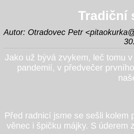
Tradiční
Autor: Otradovec Petr <
pitaokurka
30
Jako už bývá zvykem, leč tomu v 
pandemií, v předvečer prvního
naš
Před radnicí jsme se sešli kolem pů
věnec i špičku májky. S úderem 