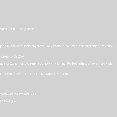
ského poháru v cyklistice.
jedním hasičem, který zajišťoval, aby žádné auto nevjelo do protisměru závodní
měrem na Ústějov.
detky 2x, junioři 5x, ženy a Juniorky 4x a muži 8x. Poslední zmiňovaní tedy jeli
, Polsko, Slovensko, Finsko, Maďarsko, Kanada....
mforex-Att Inestments) -38
lkosová (Pol)