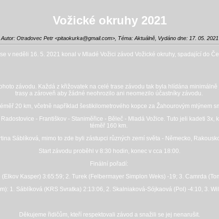
Vožické okruhy 2021
Autor: Otradovec Petr <
pitaokurka@gmail.com
>, Téma: Aktuálně, Vydáno dne: 17. 05. 2021
e v neděli 16. 5. 2021 konal v Mladé Vožici závod Vožické okruhy, spadající do Če
tohoto závodu. Každá z křižovatek na celé trase závodu tak byla hlídána minimálně 
trasy a zároveň aby žádné neohrozilo ani neomezilo účastníky závodu.
 téměř 20 km, včetně například šestikilometrového kopce za Žahourovým mlýnem s
ostovice - Františkov - Staniměřice - Běleč - Mladá Vožice. Tuto jeli kadeti 3x, ka
téměř 160 km.
rtina Sáblíková, mimo to zde byli zástupci různých zemí světa - Německo, Rakousko
Start závodu proběhl v 8:30 hodin, konec v cca 18:00.
Finální pořadí:
e (Elkov Kasper) 3:65:59; 2. Turek (Felbermayer Simplon Weks) -19; 3. Camrda (To
m): 1. Sáblíková (KRS Svratka) 2:13:06, 2. Skalniaková-Sójkaová (Pol) -4:10, 3. Wi
Děkujeme řidičům, kteří respektovali závod a snažili se jej nenarušit.