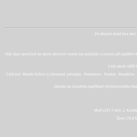
Po dlouhé době bez akcí s
Náš sbor společně se sbory okolních vesnic byl požádán o pomoc při zajištění 
Celý okruh měřil
Celá trať: Mladá Vožice (u Zámecké zahrady) - Radvanov - Rodná - Bradáčov - Rad
Závodu se účastnila například rychlobruslařka Ma
Muži (157,7 km): 1. Kurkl
Ženy (78,8 k