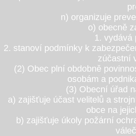
pr
n) organizuje prev
o) obecně z
1. vydává 
2. stanoví podmínky k zabezpečen
zúčastní 
(2) Obec plní obdobně povinno
osobám a podnika
(3) Obecní úřad 
a) zajišťuje účast velitelů a str
obce na jeji
b) zajišťuje úkoly požární och
vále