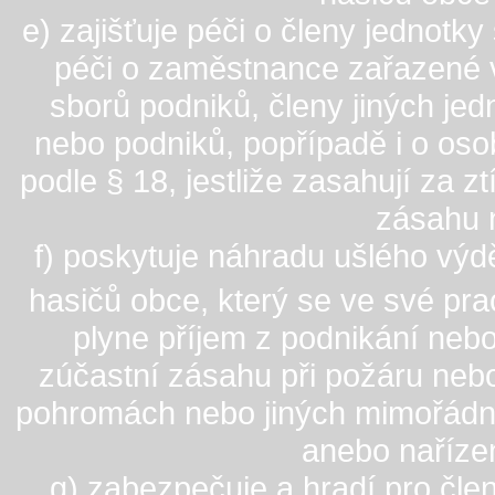
e) zajišťuje péči o členy jednotk
péči o zaměstnance zařazené 
sborů podniků, členy jiných je
nebo podniků, popřípadě i o os
podle § 18, jestliže zasahují za 
zásahu 
f) poskytuje náhradu ušlého výd
hasičů obce, který se ve své pr
plyne příjem z podnikání nebo
zúčastní zásahu při požáru nebo
pohromách nebo jiných mimořádný
anebo naříze
g) zabezpečuje a hradí pro čle