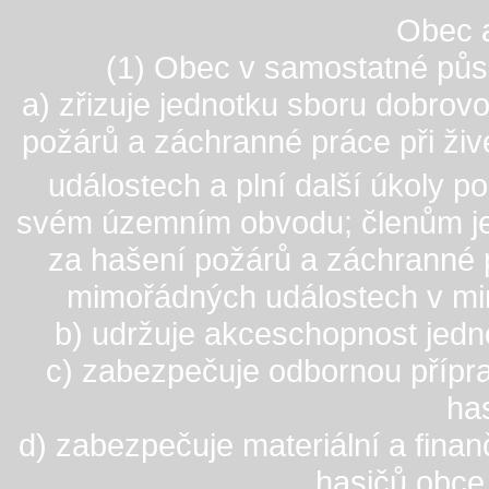
Obec a
(1) Obec v samostatné půs
a) zřizuje jednotku sboru dobrov
požárů a záchranné práce při ži
událostech a plní další úkoly p
svém územním obvodu; členům je
za hašení požárů a záchranné p
mimořádných událostech v mi
b) udržuje akceschopnost jedn
c) zabezpečuje odbornou přípr
ha
d) zabezpečuje materiální a fina
hasičů obce