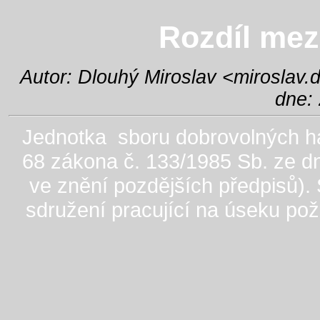
Rozdíl me
Autor: Dlouhý Miroslav <
miroslav.
dne: 
Jednotka sboru dobrovolných has
68 zákona č. 133/1985 Sb. ze d
ve znění pozdějších předpisů).
sdružení pracující na úseku po