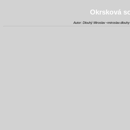
Okrsková so
Autor: Dlouhý Miroslav <
miroslav.dlouh